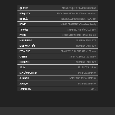
QUADRO
MONOCOQUE DE CARBONO BOOST
FORQUETA
ROCK SHOX RECON RL 100mm - OneLoc
DIREÇÃO
INTEGRADA ROLAMENTOS - TAPERED
RODAS
MAVIC CROSSMAX - Tubeless Ready
TRAVÕES
SHIMANO HIDRÁULICOS 396
PNEUS
CONTINENTAL RACE KING 29X2,20
MANÍPULOS
SRAM NX EAGLE 12V
MUDANÇA TRÁS
SRAM NX EAGLE 12V
PEDALEIRO
SRAM STYLO 6K DUB 32T x 175 mm
CASSETE
SRAM NX EAGLE 12V 11/50
CORRENTE
SRAM NX EAGLE 12V
SELIM
SELLE ROYAL SIRIO
ESPIGÃO DE SELIM
INSIDE ALUMINIO
GUIADOR
INSIDE FLAT TOP ALUMINIO
AVANÇO
INSIDE ALUMINIO
TAMANHOS
S M L