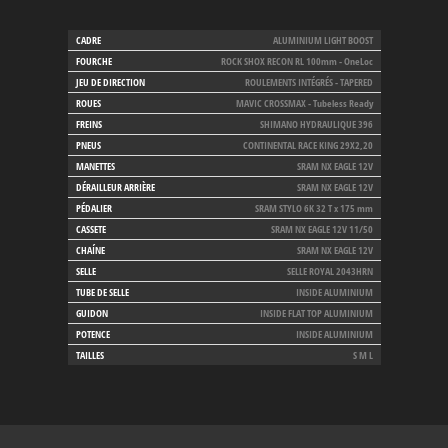
CADRE
ALUMINIUM LIGHT BOOST
FOURCHE
ROCK SHOX RECON RL 100mm - OneLoc
JEU DE DIRECTION
ROULEMENTS INTÉGRÉS - TAPERED
ROUES
MAVIC CROSSMAX - Tubeless Ready
FREINS
SHIMANO HYDRAULIQUE 396
PNEUS
CONTINENTAL RACE KING 29X2,20
MANETTES
SRAM NX EAGLE 12V
DÉRAILLEUR ARRIÈRE
SRAM NX EAGLE 12V
PÉDALIER
SRAM STYLO 6K 32 T x 175 mm
CASSETE
SRAM NX EAGLE 12V 11/50
CHAÍNE
SRAM NX EAGLE 12V
SELLE
SELLE ROYAL 2043HRN
TUBE DE SELLE
INSIDE ALUMINIUM
GUIDON
INSIDE FLAT TOP ALUMINIUM
POTENCE
INSIDE ALUMINIUM
TAILLES
S M L